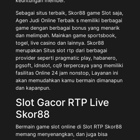
keuntungan member.
Sebagai situs terbaik, Skor88 game Slot saja,
Agen Judi Online Terbaik s memiliki berbagai
game dengan berbagai bonus yang menarik
dan melimpah. Mainkan game sportsbook,
togel, live casino dan lainnya. Skor88
merupakan Situs slot rtp dari berbagai
provider seperti pragmatic play, habanero,
pgsoft, idnslot, cq9 terpercaya yang memiliki
fasilitas Online 24 jam nonstop, Layanan ini
akan memudahkan kamu bermain dimanapun
dan kapanpun.
Slot Gacor RTP Live
Skor88
Bermain game slot online di Slot RTP Skor88
memang menyenangkan, dan juga bisa