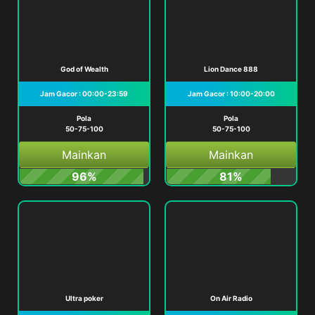
God of Wealth
Lion Dance 888
Jam Gacor : 00:00-23:59
Jam Gacor : 10:00-20:00
Pola
Pola
50-75-100
50-75-100
Mainkan
Mainkan
96%
81%
Ultra poker
On Air Radio