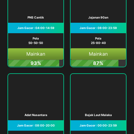
PNS Cantik
Jajanan 90an
Jam Gacor : 04:00-14:59
Jam Gacor : 08:00-23:59
Pola
Pola
50-50-50
25-80-40
Mainkan
Mainkan
93%
87%
Adat Nusantara
Bajak Laut Malaka
Jam Gacor : 08:00-20:00
Jam Gacor : 00:00-23:59