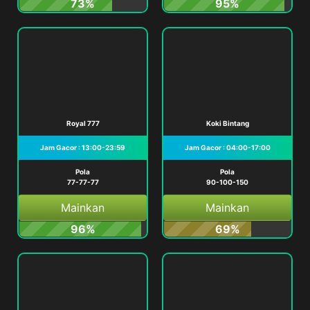
73%
95%
Royal 777
Koki Bintang
Jam Gacor : 13:00-23:59
Jam Gacor : 04:00-17:00
Pola
Pola
77-77-77
90-100-150
Mainkan
Mainkan
96%
69%