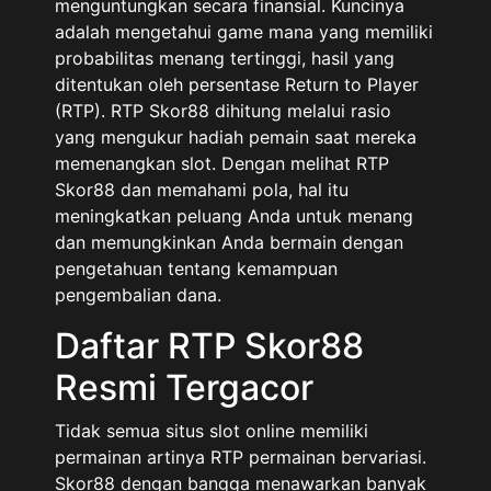
menguntungkan secara finansial. Kuncinya
adalah mengetahui game mana yang memiliki
probabilitas menang tertinggi, hasil yang
ditentukan oleh persentase Return to Player
(RTP). RTP Skor88 dihitung melalui rasio
yang mengukur hadiah pemain saat mereka
memenangkan slot. Dengan melihat RTP
Skor88 dan memahami pola, hal itu
meningkatkan peluang Anda untuk menang
dan memungkinkan Anda bermain dengan
pengetahuan tentang kemampuan
pengembalian dana.
Daftar RTP Skor88
Resmi Tergacor
Tidak semua situs slot online memiliki
permainan artinya RTP permainan bervariasi.
Skor88 dengan bangga menawarkan banyak