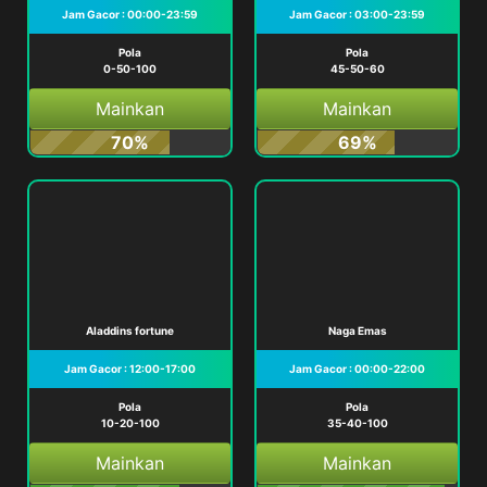
Jam Gacor : 00:00-23:59
Jam Gacor : 03:00-23:59
Pola
Pola
0-50-100
45-50-60
Mainkan
Mainkan
70%
69%
Aladdins fortune
Naga Emas
Jam Gacor : 12:00-17:00
Jam Gacor : 00:00-22:00
Pola
Pola
10-20-100
35-40-100
Mainkan
Mainkan