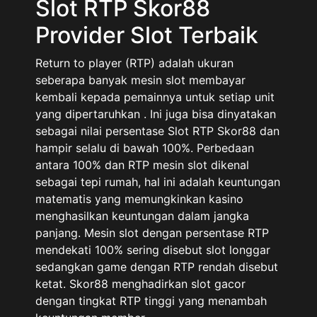
Slot RTP Skor88
Provider Slot Terbaik
Return to player (RTP) adalah ukuran
seberapa banyak mesin slot membayar
kembali kepada pemainnya untuk setiap unit
yang dipertaruhkan . Ini juga bisa dinyatakan
sebagai nilai persentase Slot RTP Skor88 dan
hampir selalu di bawah 100%. Perbedaan
antara 100% dan RTP mesin slot dikenal
sebagai tepi rumah, hal ini adalah keuntungan
matematis yang memungkinkan kasino
menghasilkan keuntungan dalam jangka
panjang. Mesin slot dengan persentase RTP
mendekati 100% sering disebut slot longgar
sedangkan game dengan RTP rendah disebut
ketat. Skor88 menghadirkan slot gacor
dengan tingkat RTP tinggi yang menambah